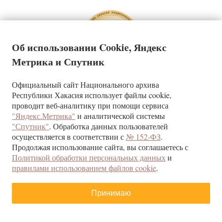
Об использовании Cookie, Яндекс
Метрика и Спутник
Официальный сайт Национального архива
Государственное казенное учреждение Республики Хакасия
Республики Хакасия использует файлы cookie,
«Национальный архив»
проводит веб-аналитику при помощи сервиса
"Яндекс.Метрика"
и аналитической системы
КОНТАКТЫ
"Спутник"
. Обработка данных пользователей
г. Абакан, ул. Щетинкина, д.32
осуществляется в соответствии с
№ 152-ФЗ
.
Республика Хакасия, 655017
Продолжая использование сайта, вы соглашаетесь с
тел/факс (3902) 22-24-09
Политикой обработки персональных данных
и
правилами использованием файлов cookie
.
При использовании материалов ссылка на сайт ГКУ РХ
«‎Национальный архив» обязательна‎
Принимаю