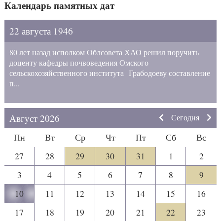
Календарь памятных дат
22 августа 1946
80 лет назад исполком Облсовета ХАО решил поручить
доценту кафедры почвоведения Омского
сельскохозяйственного института Грабодоеву составление
п...
Август 2026
Сегодня
Пн
Вт
Ср
Чт
Пт
Сб
Вс
27
28
29
30
31
1
2
3
4
5
6
7
8
9
10
11
12
13
14
15
16
17
18
19
20
21
22
23