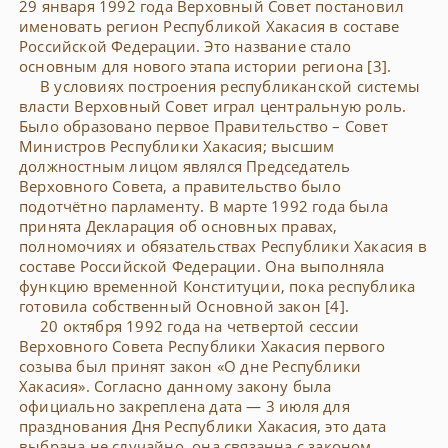
29 января 1992 года Верховный Совет постановил
именовать регион Республикой Хакасия в составе
Российской Федерации. Это название стало
основным для нового этапа истории региона [3].
В условиях построения республиканской системы
власти Верховный Совет играл центральную роль.
Было образовано первое Правительство – Совет
Министров Республики Хакасия; высшим
должностным лицом являлся Председатель
Верховного Совета, а правительство было
подотчётно парламенту. В марте 1992 года была
принята Декларация об основных правах,
полномочиях и обязательствах Республики Хакасия в
составе Российской Федерации. Она выполняла
функцию временной Конституции, пока республика
готовила собственный Основной закон [4].
20 октября 1992 года на четвертой сессии
Верховного Совета Республики Хакасия первого
созыва был принят закон «О дне Республики
Хакасия». Согласно данному закону была
официально закреплена дата — 3 июля для
празднования Дня Республики Хакасия, это дата
выбрана не случайно, она связанна с законом