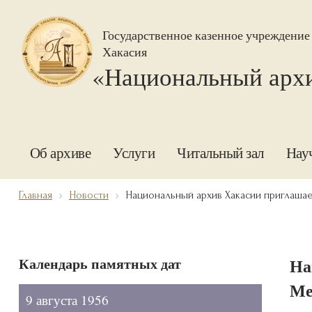
Государственное казенное учреждение
Хакасия
«Национальный арх
Об архиве
Услуги
Читальный зал
Нау
Главная
Новости
Национальный архив Хакасии приглашае
Календарь памятных дат
На
Ме
9 августа 1956