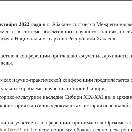
октября 2022 года
в г. Абакане состоится Межрегиональ
ументы в системе объективного научного знания», пос
асия и Национального архива Республики Хакасия.
частию в конференции приглашаются ученые, архивисты, п
еведы.
амках научно-практической конференции предполагается 
ктуальные проблемы изучения истории Сибири;
сторико-культурное наследие Сибири XIX-XXI вв. в архив
икроистория в архивных документах: история персоналий,
вки на участие в конференции принимаются Оргкомитето
konf@r-19.ru
. По всем вопросам обращаться по электронно