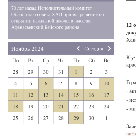
70 лет назад Исполнительный комитет
Областного совета ХАО принял решение об
открытии начальной школы в выселке
12 
Афанасьевский Бейского района
док
Хак
Ноябрь 2024
Сегодня
К у
Пн
Вт
Ср
Чт
Пт
Сб
Вс
кра
28
29
30
31
1
2
3
В р
4
5
6
7
8
9
10
- а
11
12
13
14
15
16
17
- и
18
19
20
21
22
23
24
- м
25
26
27
28
29
30
1
Зая
narh