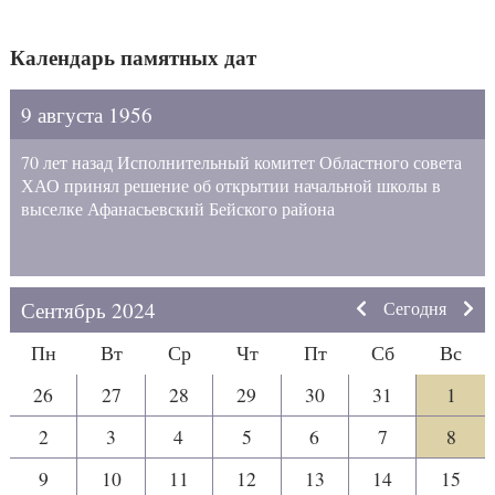
Календарь памятных дат
9 августа 1956
70 лет назад Исполнительный комитет Областного совета
ХАО принял решение об открытии начальной школы в
выселке Афанасьевский Бейского района
Сентябрь 2024
Сегодня
Пн
Вт
Ср
Чт
Пт
Сб
Вс
26
27
28
29
30
31
1
2
3
4
5
6
7
8
9
10
11
12
13
14
15