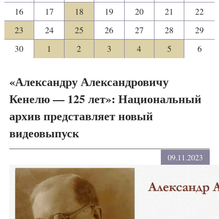
16
17
18
19
20
21
22
23
24
25
26
27
28
29
30
1
2
3
4
5
6
«Александру Александровичу
Кенелю — 125 лет»: Национальный
архив представляет новый
видеовыпуск
09.11.2023