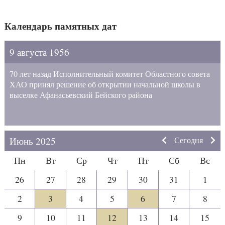
Календарь памятных дат
9 августа 1956
70 лет назад Исполнительный комитет Областного совета
ХАО принял решение об открытии начальной школы в
выселке Афанасьевский Бейского района
Июнь 2025
Сегодня
Пн
Вт
Ср
Чт
Пт
Сб
Вс
26
27
28
29
30
31
1
2
3
4
5
6
7
8
9
10
11
12
13
14
15