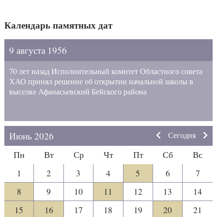
Календарь памятных дат
9 августа 1956
70 лет назад Исполнительный комитет Областного совета
ХАО принял решение об открытии начальной школы в
выселке Афанасьевский Бейского района
Июнь 2026
Сегодня
Пн
Вт
Ср
Чт
Пт
Сб
Вс
1
2
3
4
5
6
7
8
9
10
11
12
13
14
15
16
17
18
19
20
21