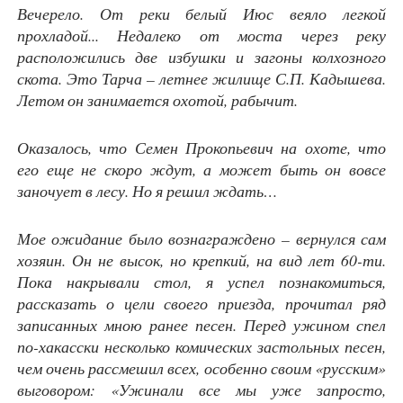
Вечерело. От реки белый Июс веяло легкой
прохладой... Недалеко от моста через реку
расположились две избушки и загоны колхозного
скота. Это Тарча – летнее жилище С.П. Кадышева.
Летом он занимается охотой, рабычит.
Оказалось, что Семен Прокопьевич на охоте, что
его еще не скоро ждут, а может быть он вовсе
заночует в лесу. Но я решил ждать…
Мое ожидание было вознаграждено – вернулся сам
хозяин. Он не высок, но крепкий, на вид лет 60-ти.
Пока накрывали стол, я успел познакомиться,
рассказать о цели своего приезда, прочитал ряд
записанных мною ранее песен. Перед ужином спел
по-хакасски несколько комических застольных песен,
чем очень рассмешил всех, особенно своим «русским»
выговором: «Ужинали все мы уже запросто,