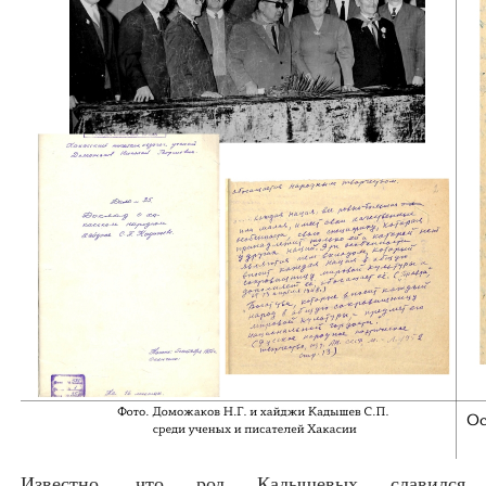
Известно, что род Кадышевых славился