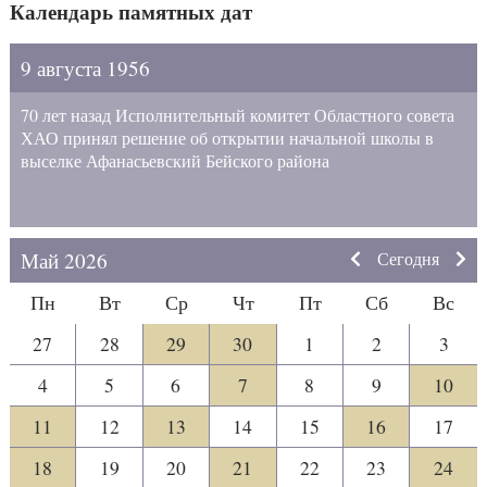
Календарь памятных дат
9 августа 1956
70 лет назад Исполнительный комитет Областного совета
ХАО принял решение об открытии начальной школы в
выселке Афанасьевский Бейского района
Май 2026
Сегодня
Пн
Вт
Ср
Чт
Пт
Сб
Вс
27
28
29
30
1
2
3
4
5
6
7
8
9
10
11
12
13
14
15
16
17
18
19
20
21
22
23
24