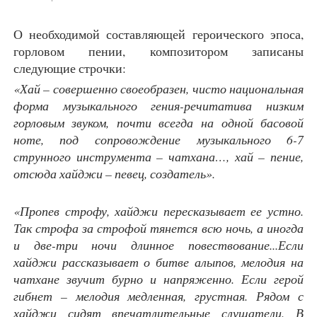
О необходимой составляющей героического эпоса,
горловом пении, композитором записаны
следующие строчки:
«Хай – совершенно своеобразен, чисто национальная
форма музыкального гения-речитатива низким
горловым звуком, почти всегда на одной басовой
ноте, под сопровождение музыкального 6-7
струнного инструмента – чатхана…, хай – пение,
отсюда хайджи – певец, создатель».
«Пропев строфу, хайджи пересказывает ее устно.
Так строфа за строфой тянется всю ночь, а иногда
и две-три ночи длинное повествование...Если
хайджи рассказывает о битве алыпов, мелодия на
чатхане звучит бурно и напряженно. Если герой
гибнет – мелодия медленная, грустная. Рядом с
хайджи сидят впечатлительные слушатели. В