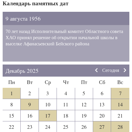
Календарь памятных дат
9 августа 1956
70 лет назад Исполнительный комитет Областного совета
ХАО принял решение об открытии начальной школы в
выселке Афанасьевский Бейского района
Декабрь 2025
Сегодня
Пн
Вт
Ср
Чт
Пт
Сб
Вс
1
2
3
4
5
6
7
8
9
10
11
12
13
14
15
16
17
18
19
20
21
22
23
24
25
26
27
28