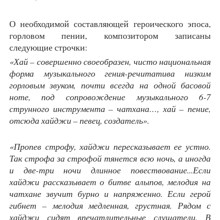
О необходимой составляющей героического эпоса,
горловом пении, композитором записаны
следующие строчки:
«Хай – совершенно своеобразен, чисто национальная
форма музыкального гения-речитатива низким
горловым звуком, почти всегда на одной басовой
ноте, под сопровождение музыкального 6-7
струнного инструмента – чатхана…, хай – пение,
отсюда хайджи – певец, создатель».
«Пропев строфу, хайджи пересказывает ее устно.
Так строфа за строфой тянется всю ночь, а иногда
и две-три ночи длинное повествование...Если
хайджи рассказывает о битве алыпов, мелодия на
чатхане звучит бурно и напряженно. Если герой
гибнет – мелодия медленная, грустная. Рядом с
хайджи сидят впечатлительные слушатели. В