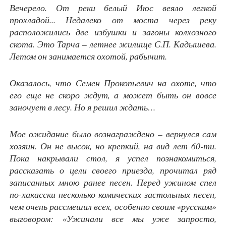
Вечерело. От реки белый Июс веяло легкой
прохладой... Недалеко от моста через реку
расположились две избушки и загоны колхозного
скота. Это Тарча – летнее жилище С.П. Кадышева.
Летом он занимается охотой, рабычит.
Оказалось, что Семен Прокопьевич на охоте, что
его еще не скоро ждут, а может быть он вовсе
заночует в лесу. Но я решил ждать…
Мое ожидание было вознаграждено – вернулся сам
хозяин. Он не высок, но крепкий, на вид лет 60-ти.
Пока накрывали стол, я успел познакомиться,
рассказать о цели своего приезда, прочитал ряд
записанных мною ранее песен. Перед ужином спел
по-хакасски несколько комических застольных песен,
чем очень рассмешил всех, особенно своим «русским»
выговором: «Ужинали все мы уже запросто,