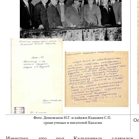
Известно, что род Кадышевых славился