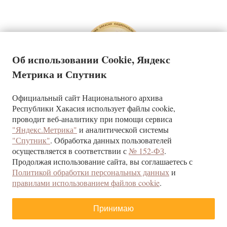
Об использовании Cookie, Яндекс
Метрика и Спутник
Официальный сайт Национального архива
Государственное казенное учреждение Республики Хакасия
Республики Хакасия использует файлы cookie,
«Национальный архив»
проводит веб-аналитику при помощи сервиса
"Яндекс.Метрика"
и аналитической системы
КОНТАКТЫ
"Спутник"
. Обработка данных пользователей
г. Абакан, ул. Щетинкина, д.32
осуществляется в соответствии с
№ 152-ФЗ
.
Республика Хакасия, 655017
Продолжая использование сайта, вы соглашаетесь с
тел/факс (3902) 22-24-09
Политикой обработки персональных данных
и
правилами использованием файлов cookie
.
При использовании материалов ссылка на сайт ГКУ РХ
«‎Национальный архив» обязательна‎
Принимаю