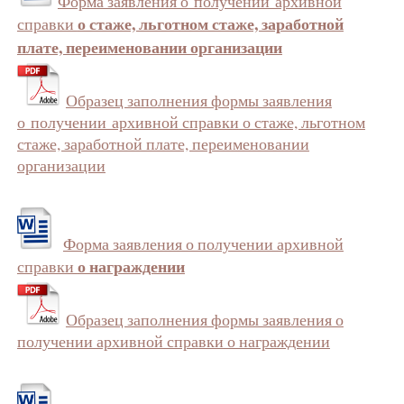
Форма заявления о получении архивной
о стаже, льготном стаже, заработной
справки
плате, переименовании организации
Образец заполнения формы заявления
о получении архивной справки о стаже, льготном
стаже, заработной плате, переименовании
организации
Форма заявления о получении архивной
о награждении
справки
Образец заполнения формы заявления о
получении архивной справки о награждении