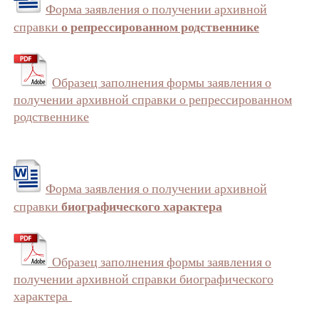
Форма заявления о получении архивной
о репрессированном родственнике
справки
Образец заполнения формы заявления о
получении архивной справки о репрессированном
родственнике
Форма заявления о получении архивной
биографического характера
справки
Образец заполнения формы заявления о
получении архивной справки биографического
характера