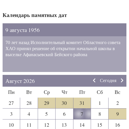
Календарь памятных дат
9 августа 1956
70 лет назад Исполнительный комитет Областного совета
ХАО принял решение об открытии начальной школы в
выселке Афанасьевский Бейского района
Август 2026
Сегодня
Пн
Вт
Ср
Чт
Пт
Сб
Вс
27
28
29
30
31
1
2
3
4
5
6
7
8
9
10
11
12
13
14
15
16