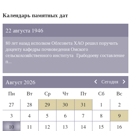
Календарь памятных дат
22 августа 1946
80 лет назад исполком Облсовета ХАО решил поручить
доценту кафедры почвоведения Омского
сельскохозяйственного института Грабодоеву составление
п...
Август 2026
Сегодня
Пн
Вт
Ср
Чт
Пт
Сб
Вс
27
28
29
30
31
1
2
3
4
5
6
7
8
9
10
11
12
13
14
15
16