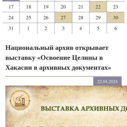
17
18
19
20
21
22
23
24
25
26
27
28
29
30
31
1
2
3
4
5
6
Национальный архив открывает
выставку «Освоение Целины в
Хакасии в архивных документах»
22.04.2024