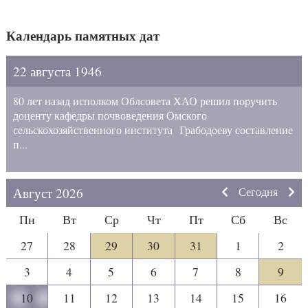
Календарь памятных дат
22 августа 1946
80 лет назад исполком Облсовета ХАО решил поручить
доценту кафедры почвоведения Омского
сельскохозяйственного института Грабодоеву составление
п...
Август 2026
Сегодня
Пн
Вт
Ср
Чт
Пт
Сб
Вс
27
28
29
30
31
1
2
3
4
5
6
7
8
9
10
11
12
13
14
15
16