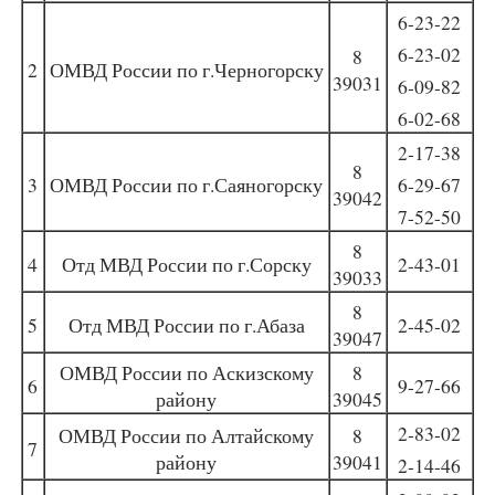
6-23-22
6-23-02
8
2
ОМВД России по г.Черногорску
39031
6-09-82
6-02-68
2-17-38
8
3
ОМВД России по г.Саяногорску
6-29-67
39042
7-52-50
8
4
Отд МВД России по г.Сорску
2-43-01
39033
8
5
Отд МВД России по г.Абаза
2-45-02
39047
ОМВД России по Аскизскому
8
6
9-27-66
району
39045
2-83-02
ОМВД России по Алтайскому
8
7
району
39041
2-14-46