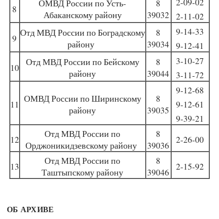
2-09-02
ОМВД России по Усть-
8
8
Абаканскому району
39032
2-11-02
9-14-33
Отд МВД России по Боградскому
8
9
району
39034
9-12-41
3-10-27
Отд МВД России по Бейскому
8
10
району
39044
3-11-72
9-12-68
ОМВД России по Ширинскому
8
11
9-12-61
району
39035
9-39-21
Отд МВД России по
8
12
2-26-00
Орджоникидзевскому району
39036
Отд МВД России по
8
13
2-15-92
Таштыпскому району
39046
ОБ АРХИВЕ