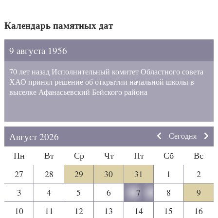
Календарь памятных дат
9 августа 1956
70 лет назад Исполнительный комитет Областного совета
ХАО принял решение об открытии начальной школы в
выселке Афанасьевский Бейского района
Август 2026
Сегодня
Пн
Вт
Ср
Чт
Пт
Сб
Вс
27
28
29
30
31
1
2
3
4
5
6
7
8
9
10
11
12
13
14
15
16