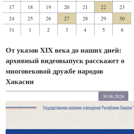
17
18
19
20
21
22
23
24
25
26
27
28
29
30
31
1
2
3
4
5
6
От указов XIX века до наших дней:
архивный видеовыпуск расскажет о
многовековой дружбе народов
Хакасии
30.06.2026