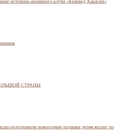
дание историко-архивного клуба «Краевед Хакасии»
овщиков
И БОЛЬШОЙ СТРАНЫ
сии подготовили новогодние подарки детям коллег из