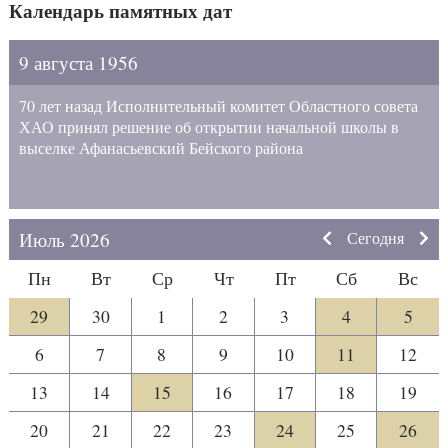
Календарь памятных дат
9 августа 1956
70 лет назад Исполнительный комитет Областного совета
ХАО принял решение об открытии начальной школы в
выселке Афанасьевский Бейского района
Июль 2026
Сегодня
Пн
Вт
Ср
Чт
Пт
Сб
Вс
29
30
1
2
3
4
5
6
7
8
9
10
11
12
13
14
15
16
17
18
19
20
21
22
23
24
25
26