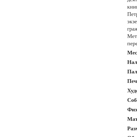
кни
Пет
экз
гра
Мет
пер
Мес
Нал
Пал
Печ
Худ
Соб
Физ
Мат
Раз