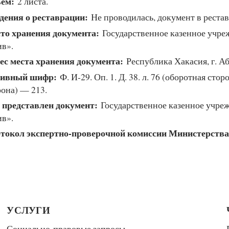
ем:
2 листа.
дения о реставрации:
Не проводилась, документ в рестав
то хранения документа:
Государственное казенное учр
ив».
ес места хранения документа:
Республика Хакасия, г. Аб
ивный шифр:
Ф. И-29. Оп. 1. Д. 38. л. 76 (оборотная сторо
рона) — 213.
 представлен документ:
Государственное казенное учре
ив».
токол экспертно-проверочной комиссии Министерства
УСЛУГИ
Социально-правовые запросы