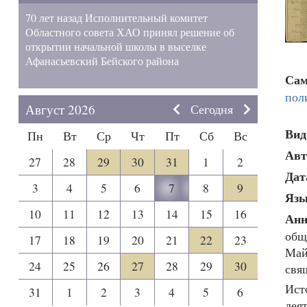
70 лет назад Исполнительный комитет
Областного совета ХАО принял решение об
открытии начальной школы в выселке
Афанасьевский Бейского района
Сам
пол
Август 2026
Сегодня
Вид
Пн
Вт
Ср
Чт
Пт
Сб
Вс
Авт
27
28
29
30
31
1
2
Дат
3
4
5
6
7
8
9
Язы
10
11
12
13
14
15
16
Анн
общ
17
18
19
20
21
22
23
Май
24
25
26
27
28
29
30
свя
Ист
31
1
2
3
4
5
6
дея