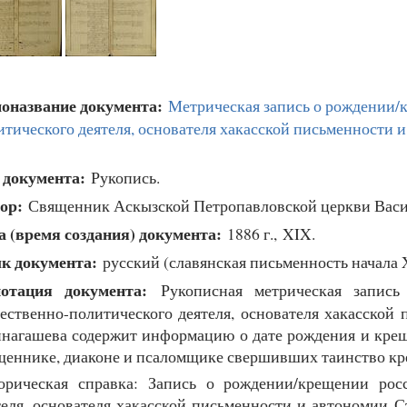
оназвание документа:
Метрическая запись о рождении/
итического деятеля, основателя хакасской письменности
 документа:
Рукопись.
ор:
Священник Аскызской Петропавловской церкви Васи
а (время создания) документа:
1886 г., XIX.
к документа:
русский (славянская письменность начала 
отация документа:
Рукописная метрическая запись 
ественно-политического деятеля, основателя хакасской
нагашева содержит информацию о дате рождения и креще
щеннике, диаконе и псаломщике свершивших таинство кр
орическая справка: Запись о рождении/крещении росс
теля, основателя хакасской письменности и автономии 