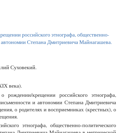
крещении российского этнографа, общественно-
 и автономии Степана Дмитриевича Майнагашева.
лий Суховекий.
XIX века).
о рождении/крещении российского этнографа,
 письменности и автономии Степана Дмитриевича
ния, о родителях и восприемниках (крестных), о
ещения.
ийского этнографа, общественно-политического
Степана Дмитриевича Майнагашева в метрической