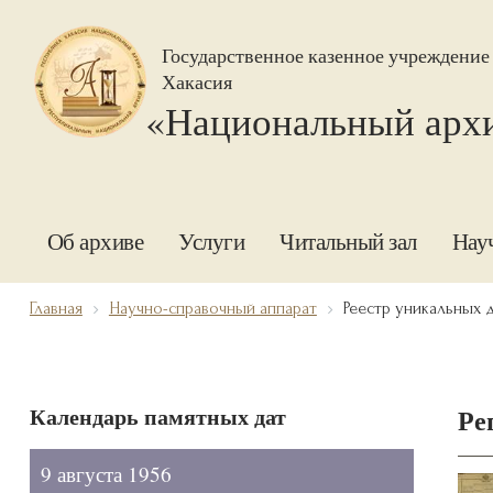
Государственное казенное учреждение
Хакасия
«Национальный арх
Об архиве
Услуги
Читальный зал
Нау
Главная
Научно-справочный аппарат
Реестр уникальных 
Календарь памятных дат
Ре
9 августа 1956