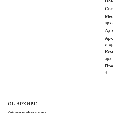
Объ
Све
Мес
арх
Адр
Арх
сто
Кем
арх
Про
4
ОБ АРХИВЕ
Общая информация