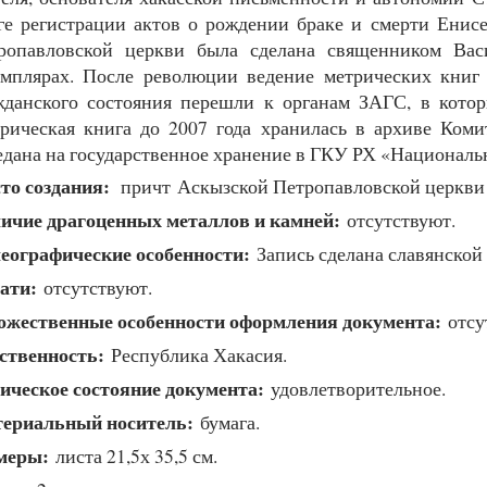
ге регистрации актов о рождении браке и смерти Енис
ропавловской церкви была сделана священником Вас
емплярах. После революции ведение метрических книг
жданского состояния перешли к органам ЗАГС, в котор
рическая книга до 2007 года хранилась в архиве Коми
едана на государственное хранение в ГКУ РХ «Националь
то создания:
причт Аскызской Петропавловской церкви 
ичие драгоценных металлов и камней:
отсутствуют.
еографические особенности:
Запись сделана славянской
ати:
отсутствуют.
ожественные особенности оформления документа:
отсу
ственность:
Республика Хакасия.
ическое состояние документа:
удовлетворительное.
ериальный носитель:
бумага.
меры:
листа 21,5х 35,5 см.