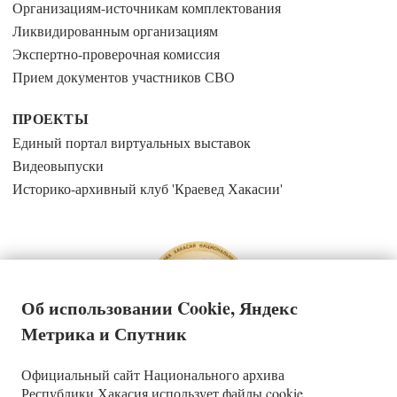
Организациям-источникам комплектования
Ликвидированным организациям
Экспертно-проверочная комиссия
Прием документов участников СВО
ПРОЕКТЫ
Единый портал виртуальных выставок
Видеовыпуски
Историко-архивный клуб 'Краевед Хакасии'
Об использовании Cookie, Яндекс
Метрика и Спутник
Официальный сайт Национального архива
Государственное казенное учреждение Республики Хакасия
Республики Хакасия использует файлы cookie,