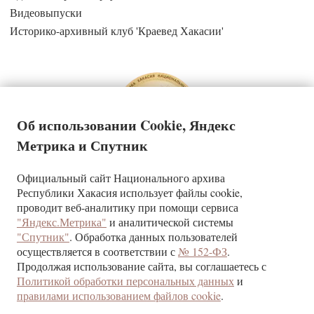
Видеовыпуски
Историко-архивный клуб 'Краевед Хакасии'
Об использовании Cookie, Яндекс
Метрика и Спутник
Официальный сайт Национального архива
Государственное казенное учреждение Республики Хакасия
Республики Хакасия использует файлы cookie,
«Национальный архив»
проводит веб-аналитику при помощи сервиса
"Яндекс.Метрика"
и аналитической системы
КОНТАКТЫ
"Спутник"
. Обработка данных пользователей
г. Абакан, ул. Щетинкина, д.32
осуществляется в соответствии с
№ 152-ФЗ
.
Республика Хакасия, 655017
Продолжая использование сайта, вы соглашаетесь с
тел/факс (3902) 22-24-09
Политикой обработки персональных данных
и
правилами использованием файлов cookie
.
При использовании материалов ссылка на сайт ГКУ РХ