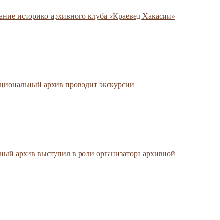
дание историко-архивного клуба «Краевед Хакасии»
циональный архив проводит экскурсии
ьный архив выступил в роли организатора архивной