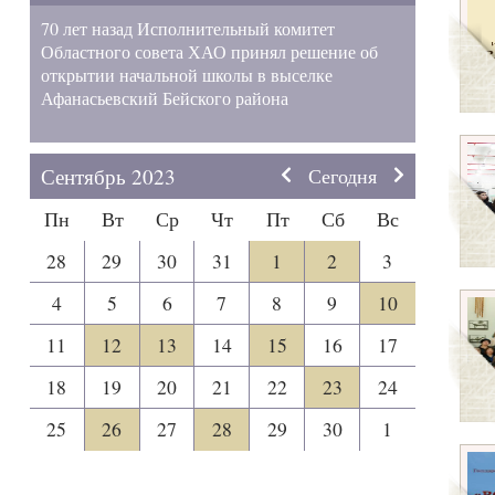
70 лет назад Исполнительный комитет
Областного совета ХАО принял решение об
открытии начальной школы в выселке
Афанасьевский Бейского района
Сентябрь 2023
Сегодня
Пн
Вт
Ср
Чт
Пт
Сб
Вс
28
29
30
31
1
2
3
4
5
6
7
8
9
10
11
12
13
14
15
16
17
18
19
20
21
22
23
24
25
26
27
28
29
30
1