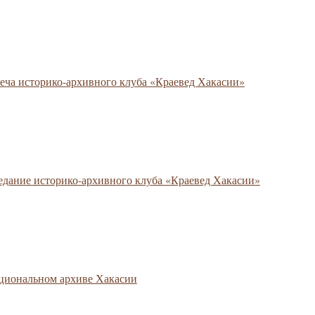
еча историко-архивного клуба «Краевед Хакасии»
едание историко-архивного клуба «Краевед Хакасии»
ациональном архиве Хакасии