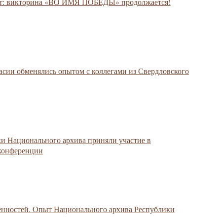
т: викторина «ВО ИМЯ ПОБЕДЫ» продолжается!
сии обменялись опытом с коллегами из Свердловского
ики Национального архива приняли участие в
 конференции
енностей. Опыт Национального архива Республики