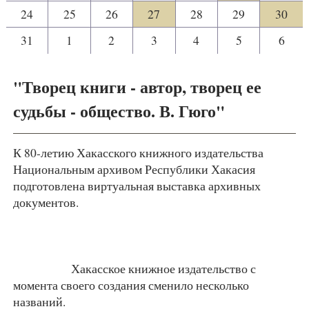
24
25
26
27
28
29
30
31
1
2
3
4
5
6
"Творец книги - автор, творец ее
судьбы - общество. В. Гюго"
К 80-летию Хакасского книжного издательства
Национальным архивом Республики Хакасия
подготовлена виртуальная выставка архивных
документов.
Хакасское книжное издательство с
момента своего создания сменило несколько
названий.