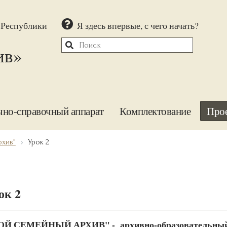
 Республики
Я здесь впервые, с чего начать?
ив»
чно-справочный аппарат
Комплектование
Про
рхив"
Урок 2
ок 2
Й СЕМЕЙНЫЙ АРХИВ" - архивно-образовательный о