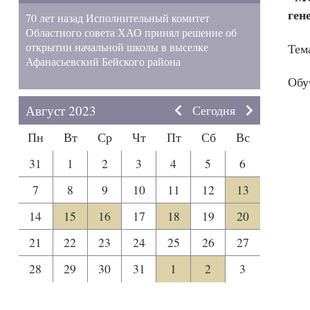
ген
70 лет назад Исполнительный комитет
Областного совета ХАО принял решение об
открытии начальной школы в выселке
Тем
Афанасьевский Бейского района
Обу
Август 2023
Сегодня
Пн
Вт
Ср
Чт
Пт
Сб
Вс
31
1
2
3
4
5
6
7
8
9
10
11
12
13
14
15
16
17
18
19
20
21
22
23
24
25
26
27
28
29
30
31
1
2
3