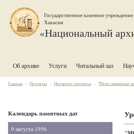
Государственное казенное учреждение
Хакасия
«Национальный арх
Об архиве
Услуги
Читальный зал
Нау
Главная
Проекты
Интернет-проекты
"Мой семейный а
Календарь памятных дат
Ур
9 августа 1956
"МО