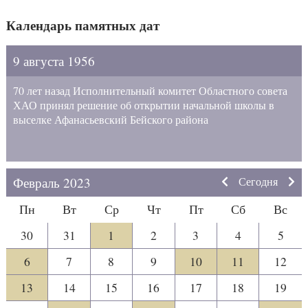
Календарь памятных дат
9 августа 1956
70 лет назад Исполнительный комитет Областного совета
ХАО принял решение об открытии начальной школы в
выселке Афанасьевский Бейского района
Февраль 2023
Сегодня
Пн
Вт
Ср
Чт
Пт
Сб
Вс
30
31
1
2
3
4
5
6
7
8
9
10
11
12
13
14
15
16
17
18
19