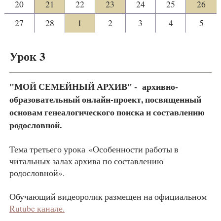
20
21
22
23
24
25
26
27
28
1
2
3
4
5
Урок 3
"МОЙ СЕМЕЙНЫЙ АРХИВ" - архивно-
образовательный онлайн-проект, посвященный
основам генеалогического поиска и составлению
родословной.
Тема третьего урока «Особенности работы в
читальных залах архива по составлению
родословной».
Обучающий видеоролик размещен на официальном
Rutube канале.