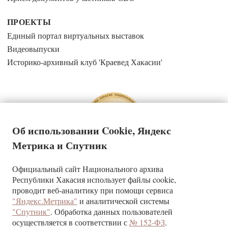
ПРОЕКТЫ
Единый портал виртуальных выставок
Видеовыпуски
Историко-архивный клуб 'Краевед Хакасии'
Об использовании Cookie, Яндекс
Метрика и Спутник
Официальный сайт Национального архива
Государственное казенное учреждение Республики Хакасия
Республики Хакасия использует файлы cookie,
«Национальный архив»
проводит веб-аналитику при помощи сервиса
"Яндекс.Метрика"
и аналитической системы
КОНТАКТЫ
"Спутник"
. Обработка данных пользователей
г. Абакан, ул. Щетинкина, д.32
осуществляется в соответствии с
№ 152-ФЗ
.