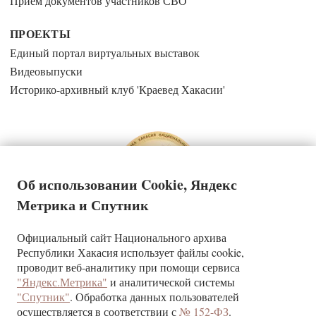
Прием документов участников СВО
ПРОЕКТЫ
Единый портал виртуальных выставок
Видеовыпуски
Историко-архивный клуб 'Краевед Хакасии'
Об использовании Cookie, Яндекс
Метрика и Спутник
Официальный сайт Национального архива
Государственное казенное учреждение Республики Хакасия
Республики Хакасия использует файлы cookie,
«Национальный архив»
проводит веб-аналитику при помощи сервиса
"Яндекс.Метрика"
и аналитической системы
КОНТАКТЫ
"Спутник"
. Обработка данных пользователей
г. Абакан, ул. Щетинкина, д.32
осуществляется в соответствии с
№ 152-ФЗ
.