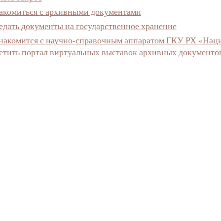
акомиться с архивными документами
едать документы на государственное хранение
накомится с научно-справочным аппаратом ГКУ РХ «Нац
етить портал виртуальных выставок архивных документо