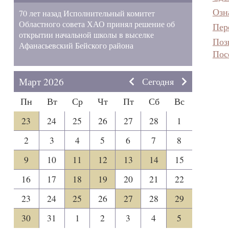
Озн
70 лет назад Исполнительный комитет
Областного совета ХАО принял решение об
Пер
открытии начальной школы в выселке
Поз
Афанасьевский Бейского района
Пос
Март 2026
Сегодня
Пн
Вт
Ср
Чт
Пт
Сб
Вс
23
24
25
26
27
28
1
2
3
4
5
6
7
8
9
10
11
12
13
14
15
16
17
18
19
20
21
22
23
24
25
26
27
28
29
30
31
1
2
3
4
5