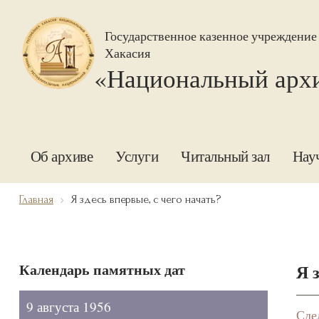
Государственное казенное учреждение
Хакасия
«Национальный арх
Об архиве
Услуги
Читальный зал
Нау
Главная
Я здесь впервые, с чего начать?
Календарь памятных дат
Я 
9 августа 1956
Сде