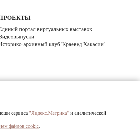
ПРОЕКТЫ
Единый портал виртуальных выставок
Видеовыпуски
Историко-архивный клуб 'Краевед Хакасии'
КОНТАКТЫ
омощи сервиса
"Яндекс.Метрика"
и аналитической
г. Абакан, ул. Щетинкина, д.32
ием файлов cookie
.
Республика Хакасия, 655017
тел/факс (3902) 22-24-09