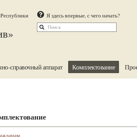
 Республики
Я здесь впервые, с чего начать?
ив»
чно-справочный аппарат
Комплектование
Про
мплектование
ажданам