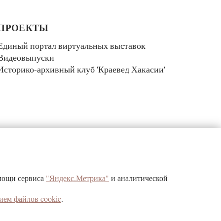
ПРОЕКТЫ
Единый портал виртуальных выставок
Видеовыпуски
Историко-архивный клуб 'Краевед Хакасии'
КОНТАКТЫ
омощи сервиса
"Яндекс.Метрика"
и аналитической
г. Абакан, ул. Щетинкина, д.32
ием файлов cookie
.
Республика Хакасия, 655017
тел/факс (3902) 22-24-09