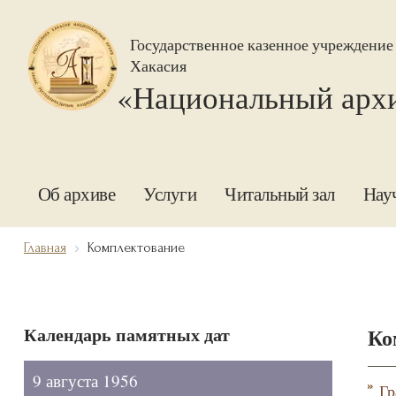
Государственное казенное учреждение
Хакасия
«Национальный арх
Об архиве
Услуги
Читальный зал
Нау
Главная
Комплектование
Календарь памятных дат
Ко
9 августа 1956
Гр