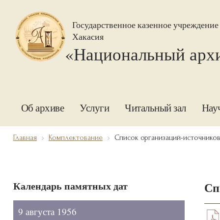
Государственное казенное учреждение
Хакасия
«Национальный арх
Об архиве
Услуги
Читальный зал
Нау
Главная
Комплектование
Список организаций-источнико
Календарь памятных дат
Сп
9 августа 1956