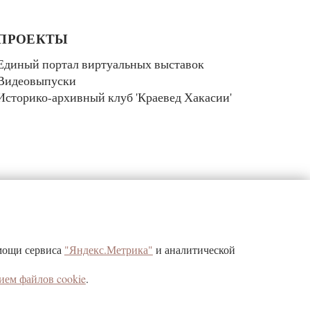
ПРОЕКТЫ
Единый портал виртуальных выставок
Видеовыпуски
Историко-архивный клуб 'Краевед Хакасии'
КОНТАКТЫ
омощи сервиса
"Яндекс.Метрика"
и аналитической
г. Абакан, ул. Щетинкина, д.32
ием файлов cookie
.
Республика Хакасия, 655017
тел/факс (3902) 22-24-09